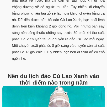
phải mua vé trước mà chỉ cần lên tàu ngồi, khi đi nửa
chặng đường sẽ có người thu tiền. Tuy nhiên, di chuyển
bằng phương tiện tàu gỗ sẽ lâu hơn khi di chuyển bằng ca
nô. Để đến được bến bờ đảo Cù Lao Xanh, bạn phải lênh
đênh trên biển khoảng 2 giờ đồng hồ. Với những bạn say
sóng nên uống thuốc chống say trước 30 phút khi tàu xuất
phát. Có 2 chuyến tàu di chuyển ra đảo Cù Lao mỗi ngày.
Một chuyến xuất phát lúc 8 giờ sáng và chuyến còn lại xuất
phát lúc 13 giờ chiều. Tuy nhiên, bạn nên đi sớm để có chỗ
ngồi nhé.
Nên du lịch đảo Cù Lao Xanh vào
thời điểm nào trong năm