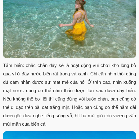
Tắm biển: chắc chắn đây sẽ là hoạt động vui chơi khó lòng bỏ
qua vì ở đây nước biển rất trong và xanh. Chỉ cần nhìn thôi cũng
đủ cảm nhận được sự mát mẻ của nó. Ở trên cao, nhìn xuống
mặt nước cũng có thể nhìn thấu được tận sâu dưới đáy biển.
Nếu không thể bơi lội thì cũng đừng vội buồn chán, bạn cũng có
thể đi dạo trên bãi cát trắng mịn. Hoặc bạn cũng có thể nằm dài
dưới gốc dừa nghe tiếng sóng vỗ, hít hà mùi gió còn vương vấn
mùi mặn của biển cả.