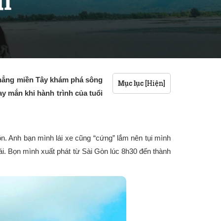
i
thẳng miền Tây khám phá sông
Mục lục
[Hiện]
y mắn khi hành trình của tuổi
ôn. Anh bạn mình lái xe cũng “cứng” lắm nên tụi mình
ái. Bọn mình xuất phát từ Sài Gòn lúc 8h30 đến thành