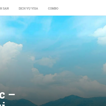
H SẠN
DỊCH VỤ VISA
COMBO
c –