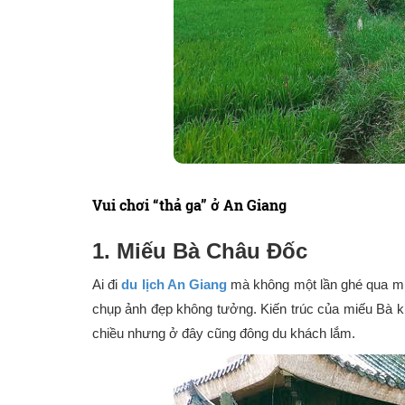
Vui chơi “thả ga” ở An Giang
1. Miếu Bà Châu Đốc
Ai đi
du lịch An Giang
mà không một lần ghé qua miế
chụp ảnh đẹp không tưởng. Kiến trúc của miếu Bà kh
chiều nhưng ở đây cũng đông du khách lắm.