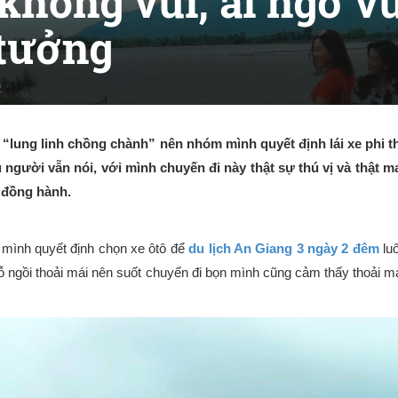
hông vui, ai ngờ vu
tưởng
2
“lung linh chồng chành” nên nhóm mình quyết định lái xe phi 
gười vẫn nói, với mình chuyến đi này thật sự thú vị và thật ma
 đồng hành.
 mình quyết định chọn xe ôtô để
du lịch An Giang 3 ngày 2 đêm
lu
ỗ ngồi thoải mái nên suốt chuyến đi bọn mình cũng cảm thấy thoải m