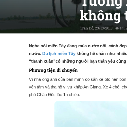
Tưởng k
không 
Trân Đỗ, 23/10/2018 |
143
Nghe nói miền Tây đang mùa nước nổi, cảnh đẹp 
nước.
Du lịch miền Tây
không hề chán như nhiều n
“thanh xuân”có những người bạn thân yêu cùng
Phương tiện di chuyển
Vì nhà ông anh của bạn mình có sẵn xe ôtô nên bọn
yên tâm và tha hồ vi vu khắp An Giang. Xe 4 chỗ, ch
phố Châu Đốc lúc 1h chiều.