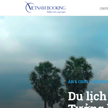
CHUY
ĂN & CHƠI
|
CẨM NAN
Du lịc