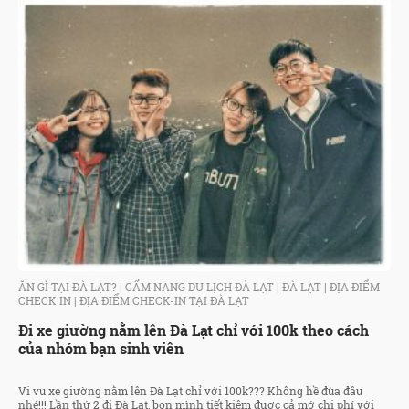
ĂN GÌ TẠI ĐÀ LẠT?
|
CẨM NANG DU LỊCH ĐÀ LẠT
|
ĐÀ LẠT
|
ĐỊA ĐIỂM
CHECK IN
|
ĐỊA ĐIỂM CHECK-IN TẠI ĐÀ LẠT
Đi xe giường nằm lên Đà Lạt chỉ với 100k theo cách
của nhóm bạn sinh viên
Vi vu xe giường nằm lên Đà Lạt chỉ với 100k??? Không hề đùa đâu
nhé!!! Lần thứ 2 đi Đà Lạt, bọn mình tiết kiệm được cả mớ chi phí với