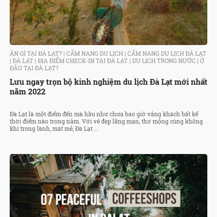
ĂN GÌ TẠI ĐÀ LẠT?
|
CẨM NANG DU LỊCH
|
CẨM NANG DU LỊCH ĐÀ LẠT
|
ĐÀ LẠT
|
ĐỊA ĐIỂM CHECK-IN TẠI ĐÀ LẠT
|
DU LỊCH TRONG NƯỚC
|
Ở
ĐÂU TẠI ĐÀ LẠT?
Lưu ngay trọn bộ kinh nghiệm du lịch Đà Lạt mới nhất
năm 2022
Đà Lạt là một điểm đến mà hầu như chưa bao giờ vắng khách bất kể
thời điểm nào trong năm. Với vẻ đẹp lãng mạn, thơ mộng cùng không
khí trong lành, mát mẻ, Đà Lạt ...