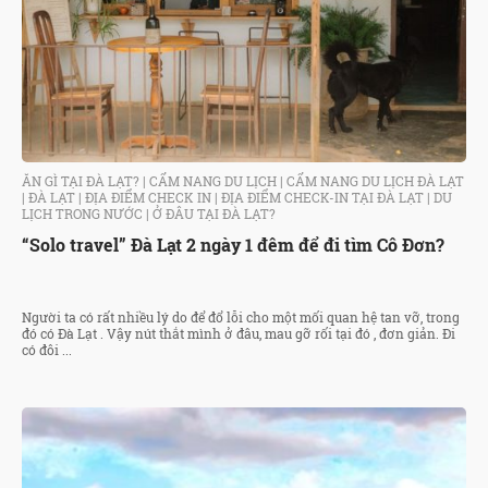
ĂN GÌ TẠI ĐÀ LẠT?
|
CẨM NANG DU LỊCH
|
CẨM NANG DU LỊCH ĐÀ LẠT
|
ĐÀ LẠT
|
ĐỊA ĐIỂM CHECK IN
|
ĐỊA ĐIỂM CHECK-IN TẠI ĐÀ LẠT
|
DU
LỊCH TRONG NƯỚC
|
Ở ĐÂU TẠI ĐÀ LẠT?
“Solo travel” Đà Lạt 2 ngày 1 đêm để đi tìm Cô Đơn?
Người ta có rất nhiều lý do để đổ lỗi cho một mối quan hệ tan vỡ, trong
đó có Đà Lạt . Vậy nút thắt mình ở đâu, mau gỡ rối tại đó , đơn giản. Đi
có đôi ...