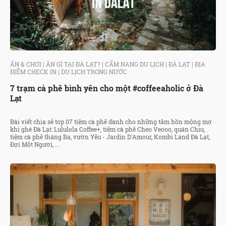
ĂN & CHƠI
|
ĂN GÌ TẠI ĐÀ LẠT?
|
CẨM NANG DU LỊCH
|
ĐÀ LẠT
|
ĐỊA
ĐIỂM CHECK IN
|
DU LỊCH TRONG NƯỚC
7 trạm cà phê bình yên cho một #coffeeaholic ở Đà
Lạt
Bài viết chia sẻ top 07 tiệm cà phê dành cho những tâm hồn mộng mơ
khi ghé Đà Lạt: Lululola Coffee+, tiệm cà phê Cheo Veooo, quán Chiu,
tiệm cà phê tháng Ba, vườn Yêu - Jardin D'Amour, Kombi Land Đà Lạt,
Đợi Một Người, ...