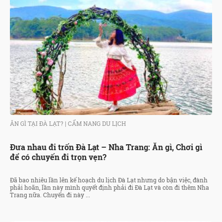
ĂN GÌ TẠI ĐÀ LẠT?
|
CẨM NANG DU LỊCH
Đưa nhau đi trốn Đà Lạt – Nha Trang: Ăn gì, Chơi gì
để có chuyến đi trọn vẹn?
Đã bao nhiêu lần lên kế hoạch du lịch Đà Lạt nhưng do bận việc, đành
phải hoãn, lần này mình quyết định phải đi Đà Lạt và còn đi thêm Nha
Trang nữa. Chuyến đi này ...