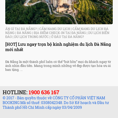
ĂN GÌ TẠI ĐÀ NẴNG?
|
CẨM NANG DU LỊCH
|
CẨM NANG DU LỊCH ĐÀ
NẴNG
|
ĐÀ NẴNG
|
ĐỊA ĐIỂM CHECK-IN TẠI ĐÀ NẴNG
|
DU LỊCH BIỂN
ĐẢO
|
DU LỊCH TRONG NƯỚC
|
Ở ĐÂU TẠI ĐÀ NẴNG?
[HOT] Lưu ngay trọn bộ kinh nghiệm du lịch Đà Nẵng
mới nhất
Đà Nẵng là một thành phố luôn có thể “hút hồn” mọi du khách ngay từ
ánh nhìn đầu tiên. Mang trong mình những vẻ đẹp được tạo hóa ưu ái
ban tặng. ...
HOTLINE:
1900 636 167
© 2017 - Bản quyền thuộc về CÔNG TY CỔ PHẦN VIỆT NAM
BOOKING Mã số thuế: 0308042348. Do Sở Kế hoạch và Đầu tư
Thành phố Hồ Chí Minh cấp ngày 03/04/2009