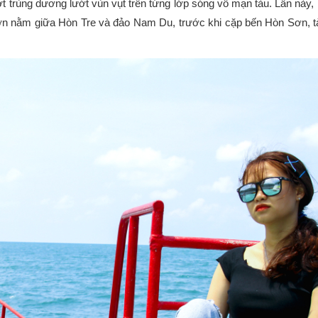
 trùng dương lướt vùn vụt trên từng lớp sóng vỗ mạn tàu. Lần này,
Sơn nằm giữa Hòn Tre và đảo Nam Du, trước khi cặp bến Hòn Sơn, tà