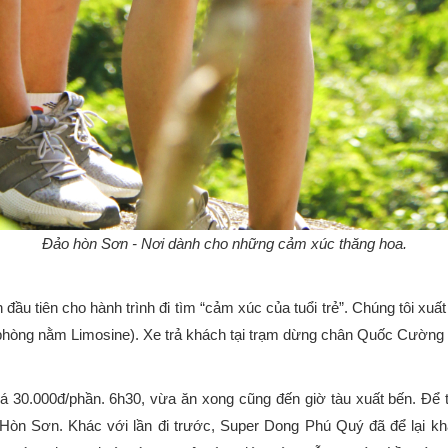
Đảo hòn Sơn - Nơi dành cho những cảm xúc thăng hoa.
u tiên cho hành trình đi tìm “cảm xúc của tuổi trẻ”. Chúng tôi xuất
phòng nằm Limosine). Xe trả khách tại trạm dừng chân Quốc Cường l
á 30.000đ/phần. 6h30, vừa ăn xong cũng đến giờ tàu xuất bến. Để ti
 Hòn Sơn. Khác với lần đi trước, Super Dong Phú Quý đã để lại kh