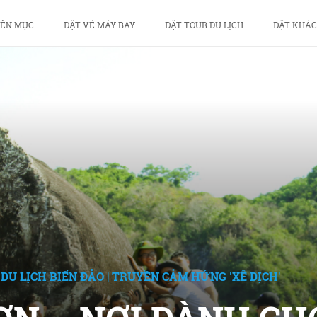
ÊN MỤC
ĐẶT VÉ MÁY BAY
ĐẶT TOUR DU LỊCH
ĐẶT KHÁC
DU LỊCH BIỂN ĐẢO
|
TRUYỀN CẢM HỨNG 'XÊ DỊCH'