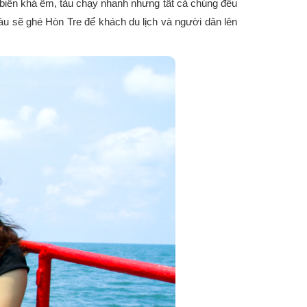
 biển khá êm, tàu chạy nhanh nhưng tất cả chúng đều
u sẽ ghé Hòn Tre để khách du lịch và người dân lên