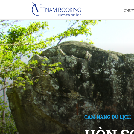
CHUY
CẨM NANG DU LỊCH
|