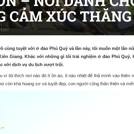
ƠN – NƠI DÀNH CH
 CẢM XÚC THĂNG
1257
 vô cùng tuyệt vời ở đảo Phú Quý và lần này, tôi muốn một lần n
h Kiên Giang. Khác với những gì tôi trải nghiệm ở đảo Phú Qu
 với dịch vụ du lịch vượt trội.
 tôi thích nơi nào đó ít ồn ào, ít náo nhiệt để thả mình vào thiên
thứ còn khá hoang sơ và tuyệt đẹp, con người cũng thân thiện và mế