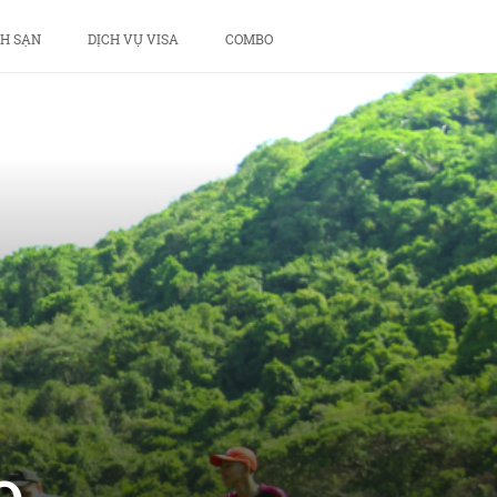
H SẠN
DỊCH VỤ VISA
COMBO