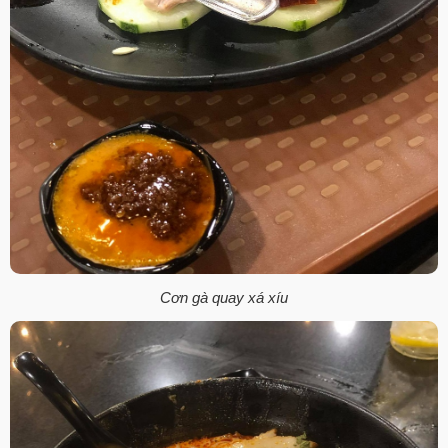
Cơn gà quay xá xíu​