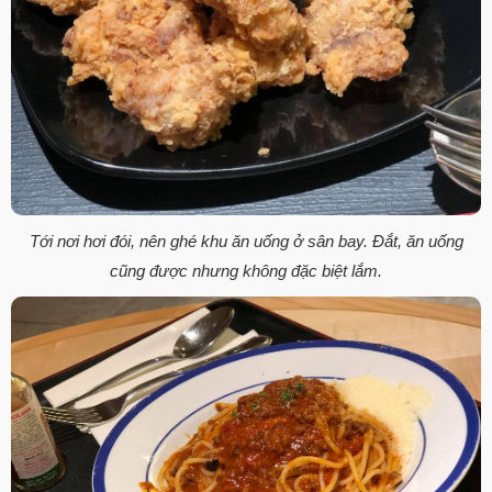
Tới nơi hơi đói, nên ghé khu ăn uống ở sân bay. Đắt, ăn uống
cũng được nhưng không đặc biệt lắm.