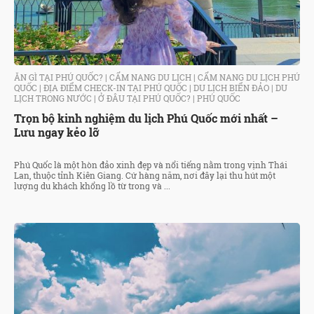
ĂN GÌ TẠI PHÚ QUỐC?
|
CẨM NANG DU LỊCH
|
CẨM NANG DU LỊCH PHÚ
QUỐC
|
ĐỊA ĐIỂM CHECK-IN TẠI PHÚ QUỐC
|
DU LỊCH BIỂN ĐẢO
|
DU
LỊCH TRONG NƯỚC
|
Ở ĐÂU TẠI PHÚ QUỐC?
|
PHÚ QUỐC
Trọn bộ kinh nghiệm du lịch Phú Quốc mới nhất –
Lưu ngay kẻo lỡ
Phú Quốc là một hòn đảo xinh đẹp và nổi tiếng nằm trong vịnh Thái
Lan, thuộc tỉnh Kiên Giang. Cứ hàng năm, nơi đây lại thu hút một
lượng du khách khổng lồ từ trong và ...