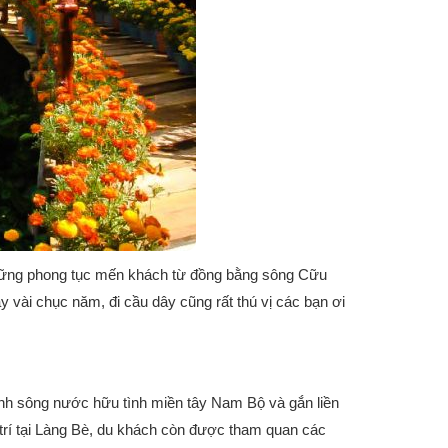
hững phong tục mến khách từ đồng bằng sông Cữu
y vài chục năm, đi cầu dây cũng rất thú vị các bạn ơi
nh sông nước hữu tình miền tây Nam Bộ và gắn liền
 trí tại Làng Bè, du khách còn được tham quan các