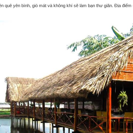
uê yên bình, gió mát và không khí sẽ làm bạn thư giãn. Địa điểm du 