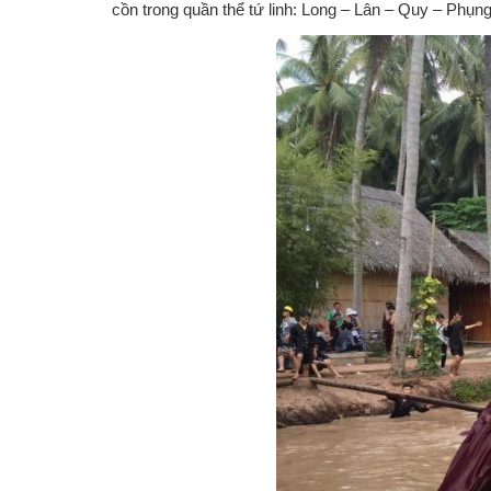
cồn trong quần thể tứ linh: Long – Lân – Quy – Phụn