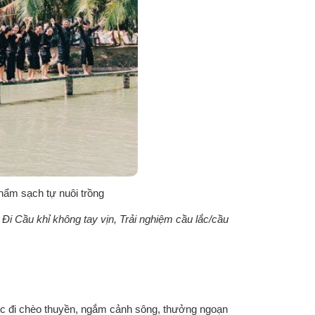
hẩm sạch tự nuôi trồng
 Đi Cầu khỉ không tay vịn, Trải nghiệm cầu lắc/cầu
 được đi chèo thuyền, ngắm cảnh sông, thưởng ngoạn