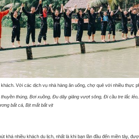
 khách. Với các dịch vụ nhà hàng ăn uống, chợ quê với nhiều thực p
 thuyền thúng, Bơi xuồng, Đu dây giăng vượt sông, Đi cầu tre lắc lẻo,
ng bắt cá, Bịt mắt bắt vịt
u hút khá nhiều khách du lịch, nhất là khi bạn lần đầu đến miền tây,