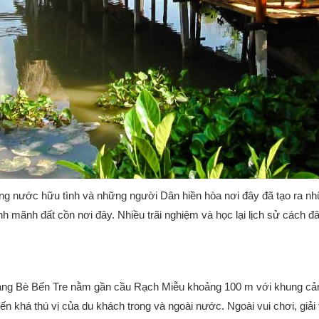
g nước hữu tình và những người Dân hiền hòa nơi đây đã tạo ra n
h mãnh đất cồn nơi đây. Nhiều trãi nghiệm và học lại lịch sử cách đâ
Làng Bè Bến Tre nằm gần cầu Rạch Miễu khoảng 100 m với khung cả
ến khá thú vị của du khách trong và ngoài nước. Ngoài vui chơi, giải