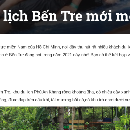
 lịch Bến Tre mới m
ực miền Nam của Hồ Chí Minh, nơi đây thu hút rất nhiều khách du 
nh ở Bến Tre đang hot trong năm 2021 này nhé! Bạn có thể kết hợp 
e, khu du lịch Phú An Khang rộng khoảng 3ha, có nhiều cây xanh, k
ồng, đi xe đạp trên cầu khỉ, tát mương bắt cá,có khu trò chơi dưới n