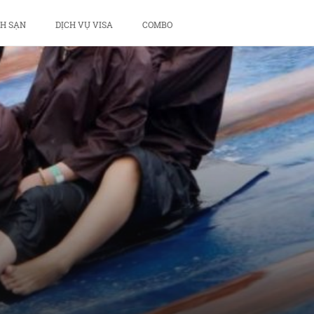
H SẠN
DỊCH VỤ VISA
COMBO