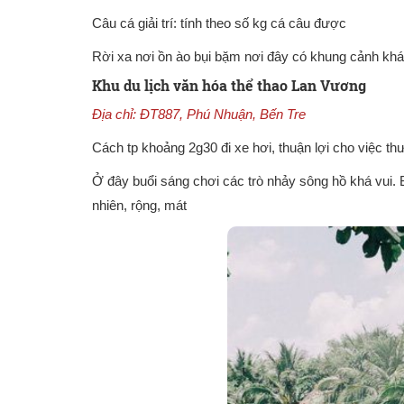
Câu cá giải trí: tính theo số kg cá câu được
Rời xa nơi ồn ào bụi bặm nơi đây có khung cảnh khá th
Khu du lịch văn hóa thể thao Lan Vương
Địa chỉ: ĐT887, Phú Nhuận, Bến Tre
Cách tp khoảng 2g30 đi xe hơi, thuận lợi cho việc thư
Ở đây buổi sáng chơi các trò nhảy sông hồ khá vui. 
nhiên, rộng, mát