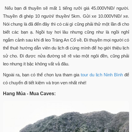
Nếu bạn đi thuyền sẽ mất 1 tiếng rưỡi giá 45.000VNĐ/ người.
Thuyền đi ghép 10 người/ thuyền/ 5km. Gửi xe 10.000VNĐ/ xe.
Nói chung là đã đến đây thì có cái gì cũng phải thử một lần đi cho
biết các bạn ạ. Ngồi tuy hơi lâu nhưng cũng như là ngồi nghỉ
ngắm cảnh sau khi đi leo Tràng An Cổ về. Đi thuyền mọi người có
thể thuê hướng dẫn viên du lịch đi cùng mình để họ giới thiệu lịch
sử cho. Đi được nửa đường sẽ rẽ vào một ngôi đền, cũng phải
leo nhưng ít bậc không vất vả đâu.
Ngoài ra, bạn có thể chọn lựa tham gia
tour du lịch Ninh Bình
để
có chuyến đi tiết kiệm và trọn vẹn nhất nhé!
Hang Múa - Mua Caves: