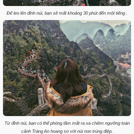
Để leo lên đỉnh núi, bạn sẽ mất khoảng 30 phút đến một tiếng .
Từ đỉnh núi, bạn có thể phóng tầm mắt ra xa chiêm ngưỡng toàn
cảnh Tràng An hoang sơ với núi non trùng điệp.