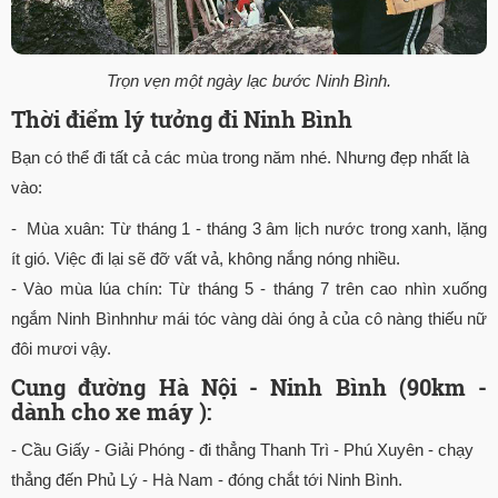
Trọn vẹn một ngày lạc bước Ninh Bình.
Thời điểm lý tưởng đi Ninh Bình
Bạn có thể đi tất cả các mùa trong năm nhé. Nhưng đẹp nhất là
vào:
- Mùa xuân: Từ tháng 1 - tháng 3 âm lịch nước trong xanh, lặng
ít gió. Việc đi lại sẽ đỡ vất vả, không nắng nóng nhiều.
- Vào mùa lúa chín: Từ tháng 5 - tháng 7 trên cao nhìn xuống
ngắm Ninh Bìnhnhư mái tóc vàng dài óng ả của cô nàng thiếu nữ
đôi mươi vậy.
Cung đường Hà Nội - Ninh Bình (90km -
dành cho xe máy ):
- Cầu Giấy - Giải Phóng - đi thẳng Thanh Trì - Phú Xuyên - chạy
thẳng đến Phủ Lý - Hà Nam - đóng chắt tới Ninh Bình.