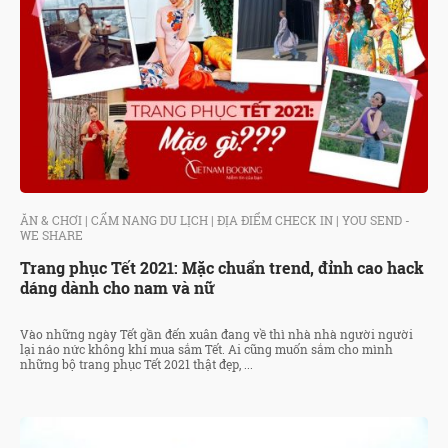
ĂN & CHƠI
|
CẨM NANG DU LỊCH
|
ĐỊA ĐIỂM CHECK IN
|
YOU SEND -
WE SHARE
Trang phục Tết 2021: Mặc chuẩn trend, đỉnh cao hack
dáng dành cho nam và nữ
Vào những ngày Tết gần đến xuân đang về thì nhà nhà người người
lại náo nức không khí mua sắm Tết. Ai cũng muốn sắm cho mình
những bộ trang phục Tết 2021 thật đẹp, ...