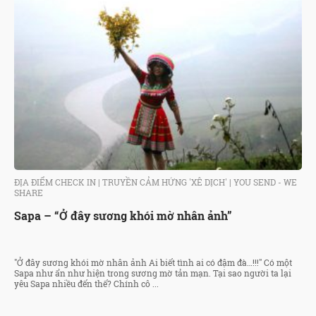
ĐỊA ĐIỂM CHECK IN
|
TRUYỀN CẢM HỨNG 'XÊ DỊCH'
|
YOU SEND - WE
SHARE
Sapa – “Ở đây sương khói mờ nhân ảnh”
"Ở đây sương khói mờ nhân ảnh Ai biết tình ai có đậm đà…!!!" Có một
Sapa như ẩn như hiện trong sương mờ tản mạn. Tại sao người ta lại
yêu Sapa nhiều đến thế? Chính cô ...