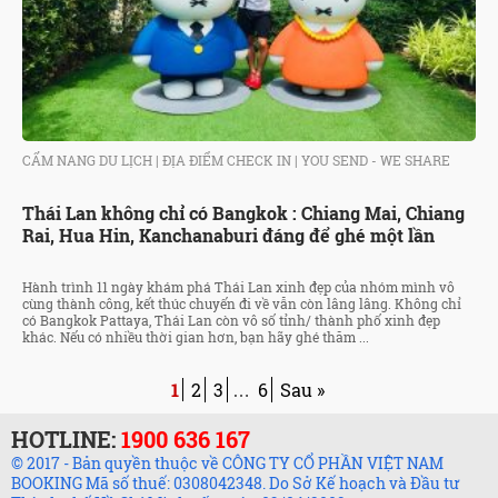
CẨM NANG DU LỊCH
|
ĐỊA ĐIỂM CHECK IN
|
YOU SEND - WE SHARE
Thái Lan không chỉ có Bangkok : Chiang Mai, Chiang
Rai, Hua Hin, Kanchanaburi đáng để ghé một lần
Hành trình 11 ngày khám phá Thái Lan xinh đẹp của nhóm mình vô
cùng thành công, kết thúc chuyến đi về vẫn còn lâng lâng. Không chỉ
có Bangkok Pattaya, Thái Lan còn vô số tỉnh/ thành phố xinh đẹp
khác. Nếu có nhiều thời gian hơn, bạn hãy ghé thăm ...
1
2
3
6
Sau »
…
HOTLINE:
1900 636 167
© 2017 - Bản quyền thuộc về CÔNG TY CỔ PHẦN VIỆT NAM
BOOKING Mã số thuế: 0308042348. Do Sở Kế hoạch và Đầu tư