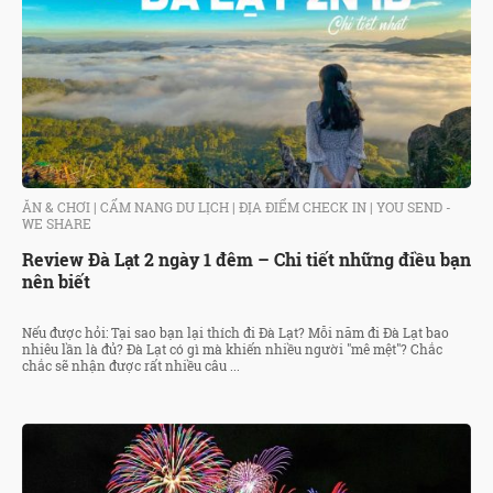
ĂN & CHƠI
|
CẨM NANG DU LỊCH
|
ĐỊA ĐIỂM CHECK IN
|
YOU SEND -
WE SHARE
Review Đà Lạt 2 ngày 1 đêm – Chi tiết những điều bạn
nên biết
Nếu được hỏi: Tại sao bạn lại thích đi Đà Lạt? Mỗi năm đi Đà Lạt bao
nhiêu lần là đủ? Đà Lạt có gì mà khiến nhiều người "mê mệt"? Chắc
chắc sẽ nhận được rất nhiều câu ...