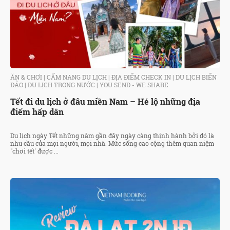
ĂN & CHƠI
|
CẨM NANG DU LỊCH
|
ĐỊA ĐIỂM CHECK IN
|
DU LỊCH BIỂN
ĐẢO
|
DU LỊCH TRONG NƯỚC
|
YOU SEND - WE SHARE
Tết đi du lịch ở đâu miền Nam – Hé lộ những địa
điểm hấp dẫn
Du lịch ngày Tết những năm gần đây ngày càng thịnh hành bởi đó là
nhu cầu của mọi người, mọi nhà. Mức sống cao cộng thêm quan niệm
"chơi tết' được ...