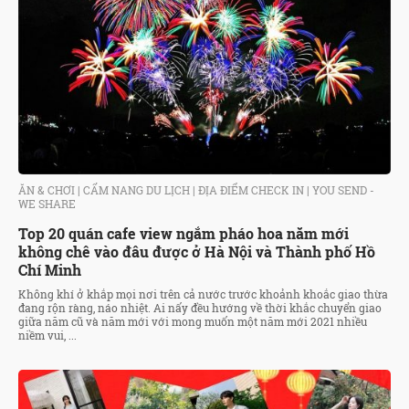
ĂN & CHƠI
|
CẨM NANG DU LỊCH
|
ĐỊA ĐIỂM CHECK IN
|
YOU SEND -
WE SHARE
Top 20 quán cafe view ngắm pháo hoa năm mới
không chê vào đâu được ở Hà Nội và Thành phố Hồ
Chí Minh
Không khí ở khắp mọi nơi trên cả nước trước khoảnh khoắc giao thừa
đang rộn ràng, náo nhiệt. Ai nấy đều hướng về thời khắc chuyển giao
giữa năm cũ và năm mới với mong muốn một năm mới 2021 nhiều
niềm vui, ...