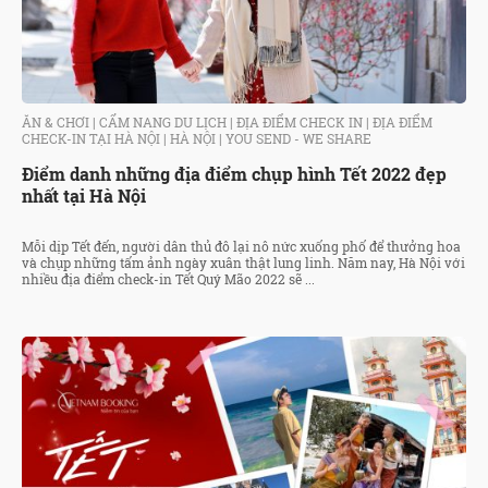
ĂN & CHƠI
|
CẨM NANG DU LỊCH
|
ĐỊA ĐIỂM CHECK IN
|
ĐỊA ĐIỂM
CHECK-IN TẠI HÀ NỘI
|
HÀ NỘI
|
YOU SEND - WE SHARE
Điểm danh những địa điểm chụp hình Tết 2022 đẹp
nhất tại Hà Nội
Mỗi dịp Tết đến, người dân thủ đô lại nô nức xuống phố để thưởng hoa
và chụp những tấm ảnh ngày xuân thật lung linh. Năm nay, Hà Nội với
nhiều địa điểm check-in Tết Quý Mão 2022 sẽ ...