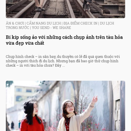
ĂN & CHƠI
|
CẨM NANG DU LỊCH
|
ĐỊA ĐIỂM CHECK IN
|
DU LỊCH
TRONG NƯỚC
|
YOU SEND - WE SHARE
Bí kíp sống ảo với những cách chụp ảnh trên tàu hỏa
vừa đẹp vừa chất
Chụp hình check – in sân bay, du thuyền có lẽ đã quá quen thuộc với
những người thích đi du lịch. Nhưng bạn đã bao giờ thử chụp hình
check – in với tàu hỏa chưa? Đây ...