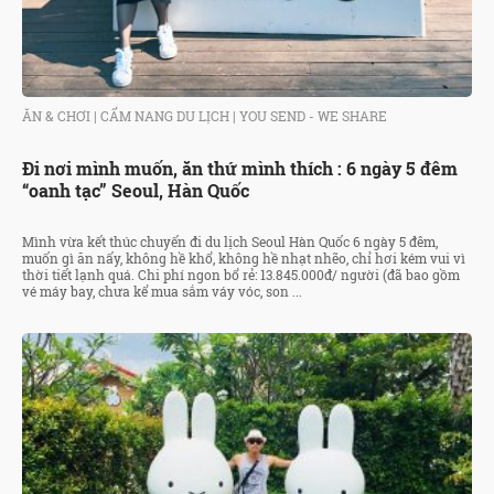
ĂN & CHƠI
|
CẨM NANG DU LỊCH
|
YOU SEND - WE SHARE
Đi nơi mình muốn, ăn thứ mình thích : 6 ngày 5 đêm
“oanh tạc” Seoul, Hàn Quốc
Mình vừa kết thúc chuyến đi du lịch Seoul Hàn Quốc 6 ngày 5 đêm,
muốn gì ăn nấy, không hề khổ, không hề nhạt nhẽo, chỉ hơi kém vui vì
thời tiết lạnh quá. Chi phí ngon bổ rẻ: 13.845.000đ/ người (đã bao gồm
vé máy bay, chưa kể mua sắm váy vóc, son ...