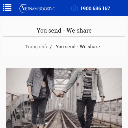
1900 636 167
You send - We share
Trang chủ
You send - We share