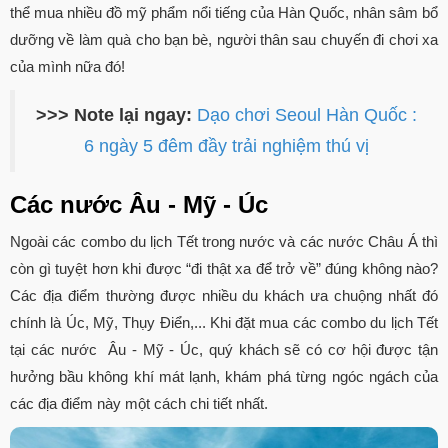
thể mua nhiều đồ mỹ phẩm nổi tiếng của Hàn Quốc, nhân sâm bổ
dưỡng về làm quà cho bạn bè, người thân sau chuyến đi chơi xa
của mình nữa đó!
>>> Note lại ngay:
Dạo chơi Seoul Hàn Quốc :
6 ngày 5 đêm đầy trải nghiệm thú vị
Các nước Âu - Mỹ - Úc
Ngoài các combo du lịch Tết trong nước và các nước Châu Á thì
còn gì tuyệt hơn khi được “đi thật xa để trở về” đúng không nào?
Các địa điểm thường được nhiều du khách ưa chuộng nhất đó
chính là Úc, Mỹ, Thụy Điển,... Khi đặt mua các combo du lịch Tết
tại các nước Âu - Mỹ - Úc, quý khách sẽ có cơ hội được tận
hưởng bầu không khí mát lạnh, khám phá từng ngóc ngách của
các địa điểm này một cách chi tiết nhất.