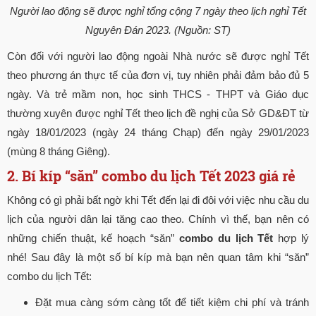
Người lao động sẽ được nghỉ tổng cộng 7 ngày theo lịch nghỉ Tết
Nguyên Đán 2023. (Nguồn: ST)
Còn đối với người lao động ngoài Nhà nước sẽ được nghỉ Tết
theo phương án thực tế của đơn vị, tuy nhiên phải đảm bảo đủ 5
ngày. Và trẻ mầm non, học sinh THCS - THPT và Giáo dục
thường xuyên được nghỉ Tết theo lịch đề nghị của Sở GD&ĐT từ
ngày 18/01/2023 (ngày 24 tháng Chạp) đến ngày 29/01/2023
(mùng 8 tháng Giêng).
2. Bí kíp “săn” combo du lịch Tết 2023 giá rẻ
Không có gì phải bất ngờ khi Tết đến lại đi đôi với việc nhu cầu du
lịch của người dân lại tăng cao theo. Chính vì thế, bạn nên có
những chiến thuật, kế hoạch “săn”
combo du lịch Tết
hợp lý
nhé! Sau đây là một số bí kíp mà bạn nên quan tâm khi “săn”
combo du lịch Tết:
Đặt mua càng sớm càng tốt để tiết kiệm chi phí và tránh