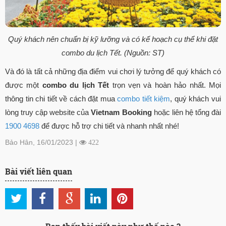
Quý khách nên chuẩn bị kỹ lưỡng và có kế hoạch cụ thể khi đặt
combo du lịch Tết. (Nguồn: ST)
Và đó là tất cả những địa điểm vui chơi lý tưởng để quý khách có
được một
combo du lịch Tết
trọn vẹn và hoàn hảo nhất. Mọi
thông tin chi tiết về cách đặt mua
combo tiết kiệm
, quý khách vui
lòng truy cập website của
Vietnam Booking
hoặc liên hệ tổng đài
1900 4698
để được hỗ trợ chi tiết và nhanh nhất nhé!
Bảo Hân, 16/01/2023 |
422
Bài viết liên quan