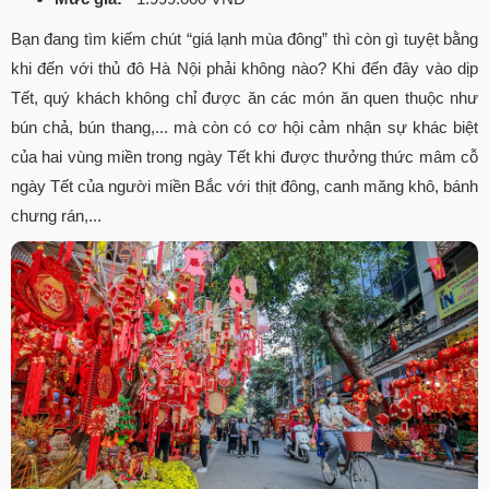
Bạn đang tìm kiếm chút “giá lạnh mùa đông” thì còn gì tuyệt bằng
khi đến với thủ đô Hà Nội phải không nào? Khi đến đây vào dịp
Tết, quý khách không chỉ được ăn các món ăn quen thuộc như
bún chả, bún thang,... mà còn có cơ hội cảm nhận sự khác biệt
của hai vùng miền trong ngày Tết khi được thưởng thức mâm cỗ
ngày Tết của người miền Bắc với thịt đông, canh măng khô, bánh
chưng rán,...