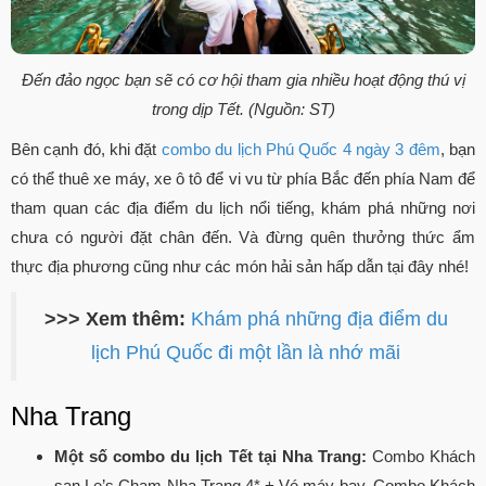
Đến đảo ngọc bạn sẽ có cơ hội tham gia nhiều hoạt động thú vị
trong dịp Tết. (Nguồn: ST)
Bên cạnh đó, khi đặt
combo du lịch Phú Quốc 4 ngày 3 đêm
, bạn
có thể thuê xe máy, xe ô tô để vi vu từ phía Bắc đến phía Nam để
tham quan các địa điểm du lịch nổi tiếng, khám phá những nơi
chưa có người đặt chân đến. Và đừng quên thưởng thức ẩm
thực địa phương cũng như các món hải sản hấp dẫn tại đây nhé!
>>> Xem thêm:
Khám phá những địa điểm du
lịch Phú Quốc đi một lần là nhớ mãi
Nha Trang
Một số combo du lịch Tết tại Nha Trang:
Combo Khách
sạn Le’s Cham Nha Trang 4* + Vé máy bay, Combo Khách