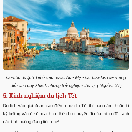
Combo du lịch Tết ở các nước Âu - Mỹ - Úc hứa hẹn sẽ mang
đến cho quý khách những trải nghiệm thú vị. ( Nguồn: ST)
5. Kinh nghiệm du lịch Tết
Du lịch vào giai đoạn cao điểm như dịp Tết thì bạn cần chuẩn bị
kỹ lưỡng và có kế hoạch cụ thể cho chuyến đi của mình để tránh
các tình huống đáng tiếc nhé!