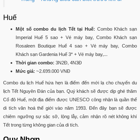
Huế
Một số combo du lịch Tết tại Huế:
Combo Khách sạn
Imperial Huế 5 sao + Vé máy bay, Combo Khách sạn
Rosaleen Boutique Huế 4 sao + Vé máy bay, Combo
Khách sạn Gardenia Huế 3* + Vé máy bay,...
Thời gian combo:
3N2Đ, 4N3Đ
Mức giá:
~2.699.000 VNĐ
Combo du lịch Huế hứa hẹn là điểm đến mới lạ cho chuyến du
lịch Tết Nguyên Đán của bạn. Quý khách sẽ được dịp ghé thăm
Cố đô Huế, một địa điểm được UNESCO công nhận là quần thể
di tích văn hoá thế giới vào năm 1993. Đến đây bạn sẽ được
chiêm ngưỡng sự sặc sỡ, lộng lẫy, cảm nhận rõ nét không khí
Tết trong từng không gian của di tích.
Quy Nhơn