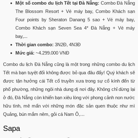
Một số combo du lịch Tết tại Đà Nẵng:
Combo Đà Nẵng
The Blossom Resort + Vé máy bay, Combo Khách sạn
Four points by Sheraton Danang 5 sao + Vé máy bay,
Combo Khách sạn Seven Sea 4* Đà Nẵng + Vé máy
bay,...
Thời gian combo:
3N2Đ, 4N3Đ
Mức giá:
~4.299.000 VNĐ
Combo du lịch Đà Nẵng cũng là một trong những combo du lịch
Tết mà bạn tuyệt đối không được bỏ qua đâu đấy! Quý khách sẽ
được tận hưởng cái Tết cổ truyền xưa trong sự cổ kính đến từ
phố phường, những ngôi nhà dung dị nơi đây. Không chỉ dừng lại
ở đó, Đà Nẵng còn khiến bạn xiêu lòng với phong cảnh non nước
hữu tình, mê mẩn với những món đặc sản quen thuộc như mì
Quảng, bún mắm nêm, gỏi cá Nam Ô,…
Sapa