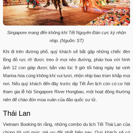
Singapore mang đến không khí Tết Nguyên Đán cực kỳ nhộn
nhịp. (Nguồn: ST)
Khi đi trên đường phố, quý khách sẽ bắt gặp những chiếc đèn
lồng đỏ rực rỡ được treo ở mọi nẻo đường, pháo hoa với hình
ảnh 12 con giáp được bắn vào lúc 9 giờ tối hàng ngày tại vịnh
Marina hòa cùng không khí vui tươi, nhộn nhịp bao trùm khắp mọi
nơi. Nếu quý khách đến đây trước dịp Tết Âm lịch còn có cơ hội
tham gia lễ hội Singapore River Hongbao, một hoạt động thường
niên để chào đón mùa xuân của đảo quốc sư tử.
Thái Lan
Vietnam Booking tin rằng, những combo du lịch Tết Thái Lan của
chúng tôi với mức giá ưu đãi nhất hiện nay. Quý khách sẽ có