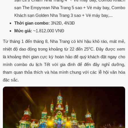
sạn The Empyrean Nha Trang 5 sao + Vé máy bay, Combo
Khách sạn Golden Nha Trang 3 sao + Vé máy bay,...
Thời gian combo:
3N2Đ, 4N3Đ
Mức giá:
~1.812.000 VNĐ
Từ tháng 1 đến tháng 8, Nha Trang có khí hậu khô ráo, mát mẻ,
o
nhiệt độ dao động trong khoảng từ 22 đến 25
C. Đây được xem
là khoảng thời gian cực kỳ hoàn hảo để quý khách đặt ngay cho
mình combo du lịch Tết với gia đình để đến đây nghỉ dưỡng,
tham quan thỏa thích và hòa mình chung với các lễ hội văn hóa
đặc sắc.