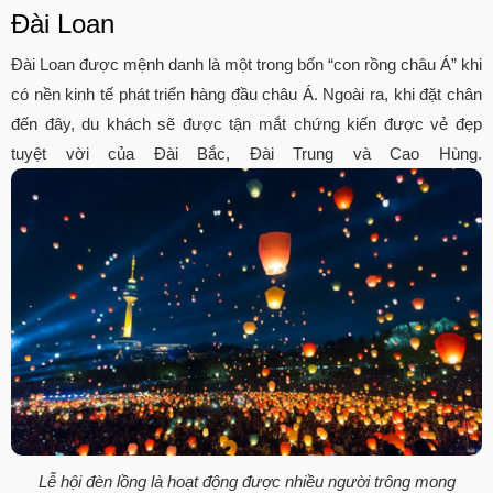
Đài Loan
Đài Loan được mệnh danh là một trong bốn “con rồng châu Á” khi
có nền kinh tế phát triển hàng đầu châu Á. Ngoài ra, khi đặt chân
đến đây, du khách sẽ được tận mắt chứng kiến được vẻ đẹp
tuyệt vời của Đài Bắc, Đài Trung và Cao Hùng.
Lễ hội đèn lồng là hoạt động được nhiều người trông mong