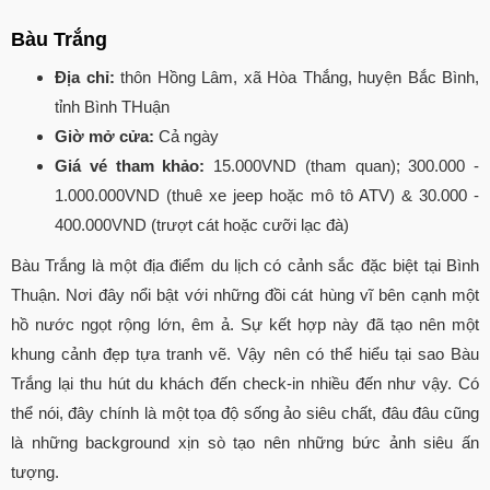
Bàu Trắng
Địa chỉ:
thôn Hồng Lâm, xã Hòa Thắng, huyện Bắc Bình,
tỉnh Bình THuận
Giờ mở cửa:
Cả ngày
Giá vé tham khảo:
15.000VND (tham quan); 300.000 -
1.000.000VND (thuê xe jeep hoặc mô tô ATV) & 30.000 -
400.000VND (trượt cát hoặc cưỡi lạc đà)
Bàu Trắng là một địa điểm du lịch có cảnh sắc đặc biệt tại Bình
Thuận. Nơi đây nổi bật với những đồi cát hùng vĩ bên cạnh một
hồ nước ngọt rộng lớn, êm ả. Sự kết hợp này đã tạo nên một
khung cảnh đẹp tựa tranh vẽ. Vậy nên có thể hiểu tại sao Bàu
Trắng lại thu hút du khách đến check-in nhiều đến như vậy. Có
thể nói, đây chính là một tọa độ sống ảo siêu chất, đâu đâu cũng
là những background xịn sò tạo nên những bức ảnh siêu ấn
tượng.