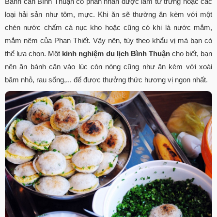
Bánh căn Bình Thuận có phần nhân được làm từ trứng hoặc các
loại hải sản như tôm, mực. Khi ăn sẽ thường ăn kèm với một
chén nước chấm cá nục kho hoặc cũng có khi là nước mắm,
mắm nêm của Phan Thiết. Vậy nên, tùy theo khẩu vị mà bạn có
thể lựa chọn. Một
kinh nghiệm du lịch Bình Thuận
cho biết, bạn
nên ăn bánh căn vào lúc còn nóng cũng như ăn kèm với xoài
băm nhỏ, rau sống,... để được thưởng thức hương vị ngon nhất.