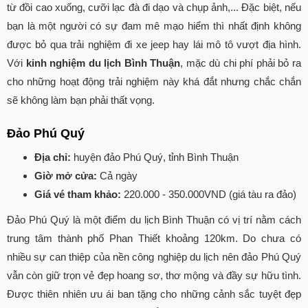
từ đồi cao xuống, cưỡi lạc đà đi dạo và chụp ảnh,... Đặc biệt, nếu
bạn là một người có sự đam mê mạo hiểm thì nhất định không
được bỏ qua trải nghiệm đi xe jeep hay lái mô tô vượt địa hình.
Với
kinh nghiệm du lịch Bình Thuận
, mặc dù chi phí phải bỏ ra
cho những hoạt động trải nghiệm này khá đắt nhưng chắc chắn
sẽ không làm bạn phải thất vọng.
Đảo Phú Quý
Địa chỉ:
huyện đảo Phú Quý, tỉnh Bình Thuận
Giờ mở cửa:
Cả ngày
Giá vé tham khảo:
220.000 - 350.000VND (giá tàu ra đảo)
Đảo Phú Quý là một điểm du lịch Bình Thuận có vị trí nằm cách
trung tâm thành phố Phan Thiết khoảng 120km. Do chưa có
nhiều sự can thiệp của nền công nghiệp du lịch nên đảo Phú Quý
vẫn còn giữ trọn vẻ đẹp hoang sơ, thơ mộng và đầy sự hữu tình.
Được thiên nhiên ưu ái ban tặng cho những cảnh sắc tuyệt đẹp