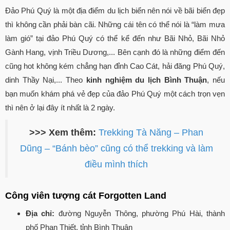
Đảo Phú Quý là một địa điểm du lịch biển nên nói về bãi biển đẹp
thì không cần phải bàn cãi. Những cái tên có thể nói là “làm mưa
làm gió” tại đảo Phú Quý có thể kể đến như Bãi Nhỏ, Bãi Nhỏ
Gành Hang, vịnh Triều Dương,... Bên cạnh đó là những điểm đến
cũng hot không kém chẳng hạn đỉnh Cao Cát, hải đăng Phú Quý,
dinh Thầy Nại,... Theo
kinh nghiệm du lịch Bình Thuận
, nếu
bạn muốn khám phá vẻ đẹp của đảo Phú Quý một cách trọn vẹn
thì nên ở lại đây ít nhất là 2 ngày.
>>> Xem thêm:
Trekking Tà Năng – Phan
Dũng – “Bánh bèo” cũng có thể trekking và làm
điều mình thích
Công viên tượng cát Forgotten Land
Địa chỉ:
đường Nguyễn Thông, phường Phú Hài, thành
phố Phan Thiết, tỉnh Bình Thuận