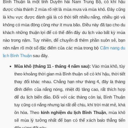
Bình Thuận là một tỉnh Duyên hải Nam Trung Bộ, có khí hậu
được chia thành 2 mùa rõ rệt là mùa mưa và mùa khô. Đây cũng
là khu vực được đánh giá là có thời tiết nhiều nắng, nhiều gió và
không có mùa đông cũng như ít mưa bão. Điều này đã tạo cho du
khách những thuận lợi để có thể đến đây du lịch vào bất kỳ mùa
nào trong năm. Tuy nhiên, để chuyến đi thêm phần suôn sẻ, bạn
nên nắm rõ một số đặc điểm của các mùa trong bộ
Cẩm nang du
lịch Bình Thuận
sau đây.
Mùa khô (tháng 11 - tháng 4 năm sau):
Vào mùa khô, tùy
theo khoảng thời gian mà Bình thuận sẽ có khí hậu, thời tiết
thay đổi khác nhau. Chẳng hạn như tháng 4, đây là tháng
đỉnh điểm của nắng nóng, nhiệt độ tăng cao, rất thích hợp
để du lịch biển đảo. Đối với các tháng còn lại, Bình Thuận
tuy cũng có nắng nhưng lại rất dễ chịu, khí trời mát mẻ, khá
ôn hòa. Theo
kinh nghiệm du lịch Bình Thuận
, mùa khô
sẽ mùa lý tưởng nhất để bạn có thể xách balo thẳng tiến
đến vùng đất này.