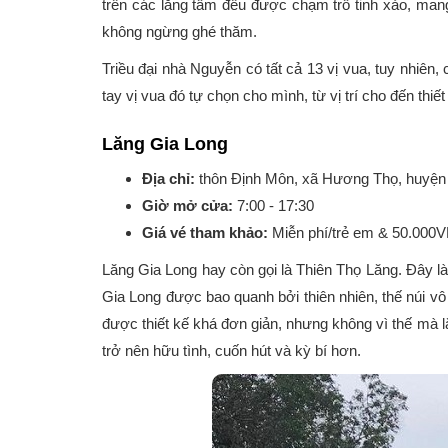
trên các lăng tẩm đều được chạm trổ tinh xảo, man
không ngừng ghé thăm.
Triều đại nhà Nguyễn có tất cả 13 vị vua, tuy nhiên,
tay vị vua đó tự chọn cho mình, từ vị trí cho đến th
Lăng Gia Long
Địa chỉ:
thôn Định Môn, xã Hương Thọ, huyện 
Giờ mở cửa:
7:00 - 17:30
Giá vé tham khảo:
Miễn phí/trẻ em & 50.000
Lăng Gia Long hay còn gọi là Thiên Thọ Lăng. Đây là 
Gia Long được bao quanh bởi thiên nhiên, thế núi vô 
được thiết kế khá đơn giản, nhưng không vì thế mà lă
trở nên hữu tình, cuốn hút và kỳ bí hơn.