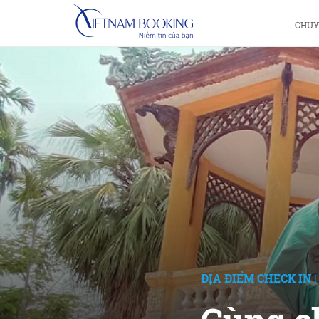
CHUY
ĐỊA ĐIỂM CHECK IN
|