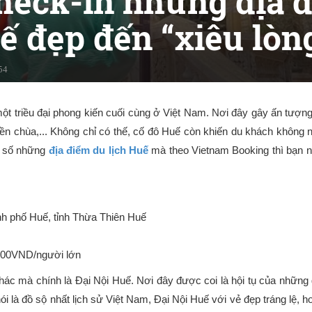
heck-in những địa 
ế đẹp đến “xiêu lòn
54
t triều đại phong kiến cuối cùng ở Việt Nam. Nơi đây gây ấn tượng 
m, đền chùa,... Không chỉ có thế, cố đô Huế còn khiến du khách khôn
ột số những
địa điểm du lịch Huế
mà theo Vietnam Booking thì bạn nên
h phố Huế, tỉnh Thừa Thiên Huế
000VND/người lớn
hác mà chính là Đại Nội Huế. Nơi đây được coi là hội tụ của những g
 là đồ sộ nhất lịch sử Việt Nam, Đại Nội Huế với vẻ đẹp tráng lệ, ho