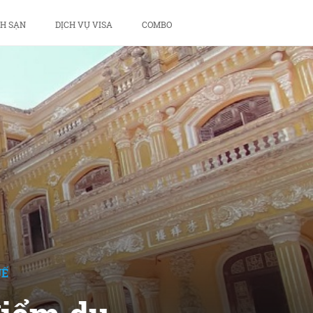
H SẠN
DỊCH VỤ VISA
COMBO
UẾ