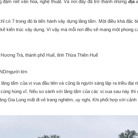
g đậm nét văn hóa, nghệ thuật. Và nơi đây đã trở thành những
địa 
 chỉ có 7 trong đó là tiến hành xây dựng lăng tẩm. Một điều khá đặc
iết kế kiến trúc xây dựng. Vì vậy mà mỗi nơi đều sẽ mang một phong c
Hương Trà, thành phố Huế, tỉnh Thừa Thiên Huế
VND/người lớn
lăng tẩm của vị vua đầu tiên và cũng là người sáng lập ra triều đại
cùng hùng vĩ. Nếu so sánh với lăng tẩm của các vị vua sau này thì c
ng Gia Long mất đi vẻ trang nghiêm, uy nghi. Khi phối hợp với cảnh 