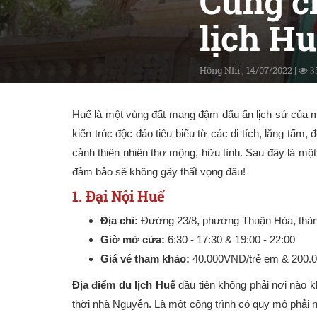
Cùng c
lịch Hu
Hồng Nhi , 14/07/2022 |
3
Huế là một vùng đất mang đậm dấu ấn lịch sử của mộ
kiến trúc độc đáo tiêu biểu từ các di tích, lăng tẩ
cảnh thiên nhiên thơ mộng, hữu tình. Sau đây là m
đảm bảo sẽ không gây thất vọng đâu!
1. Đại Nội Huế
Địa chỉ:
Đường 23/8, phường Thuận Hòa, thàn
Giờ mở cửa:
6:30 - 17:30 & 19:00 - 22:00
Giá vé tham khảo:
40.000VND/trẻ em & 200.
Địa điểm du lịch Huế
đầu tiên không phải nơi nào k
thời nhà Nguyễn. Là một công trình có quy mô phải nói