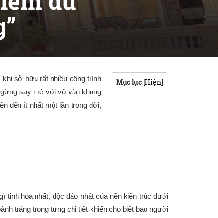
điểm du
g”
khi sở hữu rất nhiều công trình
Mục lục
[Hiện]
g ngừng say mê với vô vàn khung
 đến ít nhất một lần trong đời,
ì tinh hoa nhất, độc đáo nhất của nền kiến trúc dưới
ành tráng trong từng chi tiết khiến cho biết bao người