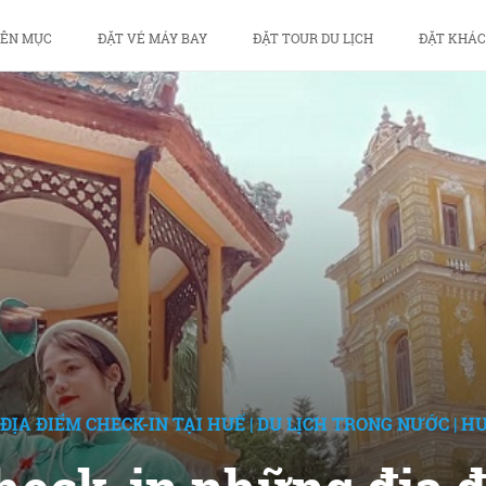
ÊN MỤC
ĐẶT VÉ MÁY BAY
ĐẶT TOUR DU LỊCH
ĐẶT KHÁC
ĐỊA ĐIỂM CHECK-IN TẠI HUẾ
|
DU LỊCH TRONG NƯỚC
|
H