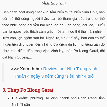
(Ảnh: Sưu tầm)
Bên cạnh hoạt động check-in, tắm biển thì tại biển Ninh Chữ, bạn
còn có thể cùng người thân, bạn bè tham gia các trò chơi thể
thao như: bóng chuyền bãi biển, đá cầu, đá bóng, câu cá,... Nếu
bạn là người yêu thích cảm giác mới lạ thì có thể thử trải nghiệm
lướt ván, lặn ngắm san hô. Ngoài ra, từ vị trí này, bạn còn có thể
thuận tiện di chuyển đến những địa điểm du lịch nổi tiếng gần đó
như: các điểm đến trong vịnh Vĩnh Hy, tháp Po Klong Garai, đồi
cát Nam Cương,...
>>> Xem thêm:
Review tour Nha Trang Ninh
Thuận 4 ngày 3 đêm cùng "siêu nhí" 4 tuổi
3. Tháp Po Klong Garai
Địa điểm:
phường Đô Vinh, thành phố Phan Rang, tỉnh
Ninh Thuận