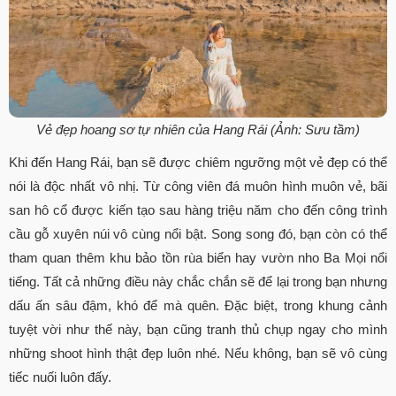
Vẻ đẹp hoang sơ tự nhiên của Hang Rái (Ảnh: Sưu tầm)
Khi đến Hang Rái, bạn sẽ được chiêm ngưỡng một vẻ đẹp có thể
nói là độc nhất vô nhị. Từ công viên đá muôn hình muôn vẻ, bãi
san hô cổ được kiến tạo sau hàng triệu năm cho đến công trình
cầu gỗ xuyên núi vô cùng nổi bật. Song song đó, bạn còn có thể
tham quan thêm khu bảo tồn rùa biển hay vườn nho Ba Mọi nổi
tiếng. Tất cả những điều này chắc chắn sẽ để lại trong bạn nhưng
dấu ấn sâu đậm, khó để mà quên. Đặc biệt, trong khung cảnh
tuyệt vời như thế này, bạn cũng tranh thủ chụp ngay cho mình
những shoot hình thật đẹp luôn nhé. Nếu không, bạn sẽ vô cùng
tiếc nuối luôn đấy.