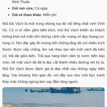
Ninh Thuận
Giờ mở cửa:
Cả ngày
Giá vé tham khảo:
Miễn phí
Mũi Đá Vách là một trong những tọa độ nổi tiếng nhất vịnh Vĩnh
Hy. Có vị trí nằm giữa biển khơi, mũi Đá Vách khiến du khách
không khỏi mê mẩn bởi những cảnh sắc mang vẻ đẹp hoang sơ,
hùng vĩ. Nơi đây gây ấn tượng bởi những tảng đá với nhiều kích
thước được xếp chồng, ôm sát nhau tạo nên một vách đá kiên
cố, trải dài giữa biển. Trải qua hàng trăm năm bị nước biển bào
mòn, bề mặt vách đá đã bị đục cắt thành nhiều đường nét kỳ lạ.
Mũi Đá Vách được đánh giá là đẹp nhất vào những ngày biển
lặng. Vào khoảng thời gian đó, nơi đây tựa như một bức tranh
thủy mặc không ngừng làm say đắm lòng người.