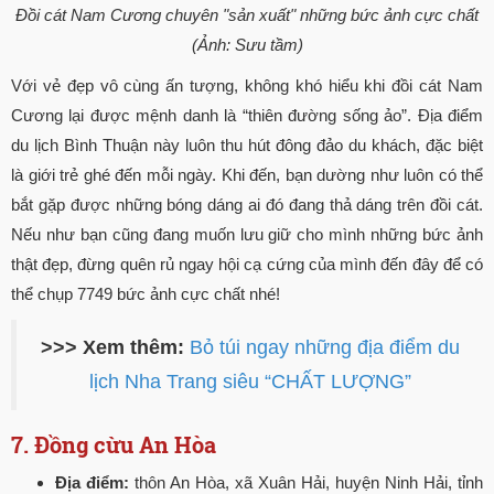
Đồi cát Nam Cương chuyên "sản xuất" những bức ảnh cực chất
(Ảnh: Sưu tầm)
Với vẻ đẹp vô cùng ấn tượng, không khó hiểu khi đồi cát Nam
Cương lại được mệnh danh là “thiên đường sống ảo”. Địa điểm
du lịch Bình Thuận này luôn thu hút đông đảo du khách, đặc biệt
là giới trẻ ghé đến mỗi ngày. Khi đến, bạn dường như luôn có thể
bắt gặp được những bóng dáng ai đó đang thả dáng trên đồi cát.
Nếu như bạn cũng đang muốn lưu giữ cho mình những bức ảnh
thật đẹp, đừng quên rủ ngay hội cạ cứng của mình đến đây để có
thể chụp 7749 bức ảnh cực chất nhé!
>>> Xem thêm:
Bỏ túi ngay những địa điểm du
lịch Nha Trang siêu “CHẤT LƯỢNG”
7. Đồng cừu An Hòa
Địa điểm:
thôn An Hòa, xã Xuân Hải, huyện Ninh Hải, tỉnh