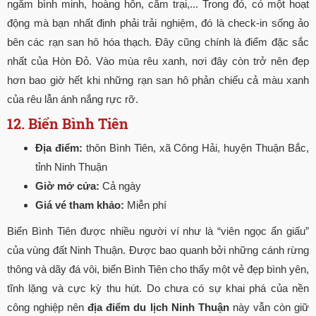
ngắm bình minh, hoàng hôn, cắm trại,... Trong đó, có một hoạt
động mà bạn nhất định phải trải nghiệm, đó là check-in sống ảo
bên các rạn san hô hóa thạch. Đây cũng chính là điểm đặc sắc
nhất của Hòn Đỏ. Vào mùa rêu xanh, nơi đây còn trở nên đẹp
hơn bao giờ hết khi những rạn san hô phản chiếu cả màu xanh
của rêu lẫn ánh nắng rực rỡ.
12. Biển Bình Tiên
Địa điểm:
thôn Bình Tiên, xã Công Hải, huyện Thuận Bắc,
tỉnh Ninh Thuận
Giờ mở cửa:
Cả ngày
Giá vé tham khảo:
Miễn phí
Biển Bình Tiên được nhiều người ví như là “viên ngọc ẩn giấu”
của vùng đất Ninh Thuận. Được bao quanh bởi những cánh rừng
thông và dãy đá vôi, biển Bình Tiên cho thấy một vẻ đẹp bình yên,
tĩnh lặng và cực kỳ thu hút. Do chưa có sự khai phá của nền
công nghiệp nên
địa điểm du lịch Ninh Thuận
này vẫn còn giữ