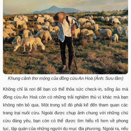
Khung cảnh thơ mộng của đồng cừu An Hoà (Ảnh: Sưu tầm)
Không chỉ là nơi để bạn có thể thỏa sức check-in, sống ảo mà
đồng cừu An Hoà còn có những trải nghiệm thú vị khác mà bạn
không nên bỏ qua. Một trong số đó phải kể đến tham quan các
trang trại nuôi cừu. Ngoài được chụp ảnh chung với những chú
cừu đáng yêu, bạn còn có thể được tìm hiểu rõ hơn về phong
tục, tập quán của những người du mục địa phương. Ngoài ra, nếu