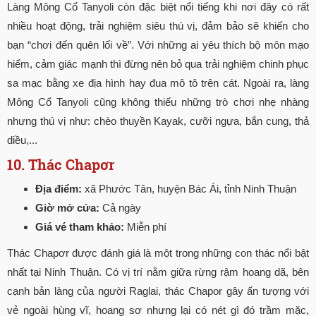
Làng Mông Cổ Tanyoli còn đặc biệt nổi tiếng khi nơi đây có rất
nhiều hoạt động, trải nghiệm siêu thú vị, đảm bảo sẽ khiến cho
bạn “chơi đến quên lối về”. Với những ai yêu thích bộ môn mạo
hiểm, cảm giác mạnh thì đừng nên bỏ qua trải nghiệm chinh phục
sa mạc bằng xe địa hình hay đua mô tô trên cát. Ngoài ra, làng
Mông Cổ Tanyoli cũng không thiếu những trò chơi nhẹ nhàng
nhưng thú vị như: chèo thuyền Kayak, cưỡi ngựa, bắn cung, thả
diều,...
10. Thác Chapơr
Địa điểm:
xã Phước Tân, huyện Bác Ái, tỉnh Ninh Thuận
Giờ mở cửa:
Cả ngày
Giá vé tham khảo:
Miễn phí
Thác Chapơr được đánh giá là một trong những con thác nổi bật
nhất tại Ninh Thuận. Có vị trí nằm giữa rừng rậm hoang dã, bên
cạnh bản làng của người Raglai, thác Chapor gây ấn tượng với
vẻ ngoài hùng vĩ, hoang sơ nhưng lại có nét gì đó trầm mặc,