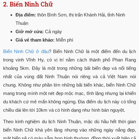
2. Biển Ninh Chữ
Địa điểm:
thôn Bình Sơn, thị trấn Khánh Hải, tỉnh Ninh
Thuận
Giờ mở cửa:
Cả ngày
Giá vé tham khảo:
Miễn phí
Biển Ninh Chữ ở đâu
? Biển Ninh Chữ là một điểm đến du lịch
trong vịnh Vĩnh Hy, có vị trí nằm cách thành phố Phan Rang
khoảng 5km. Đây là một trong những bãi biển đẹp và nổi tiếng
nhất của vùng đất Ninh Thuận nói riêng và cả Việt Nam nói
chung. Không như phần lớn những bãi biển khác, biển Ninh Chữ
mang trong mình một nét đẹp mộc mạc, tĩnh lặng nhưng lại khiến
du khách cứ mê mẩn không ngừng. Địa điểm du lịch này có tổng
chiều dài lên tới 10km và có hình dạng như hình bán nguyệt.
Theo kinh nghiệm du lịch Ninh Thuận, mặc dù hầu hết thời gian
biển Ninh Chữ khá yên lặng nhưng vào những ngày nắng đẹp,
mặt biển sẽ có màu sẫm hơn bình thường, đồng thời xuất hiện cả