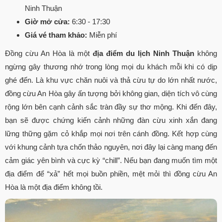
Ninh Thuận
Giờ mở cửa:
6:30 - 17:30
Giá vé tham khảo:
Miễn phí
Đồng cừu An Hòa là một
địa điểm du lịch Ninh Thuận
không
ngừng gây thương nhớ trong lòng mọi du khách mỗi khi có dịp
ghé đến. Là khu vực chăn nuôi và thả cừu tự do lớn nhất nước,
đồng cừu An Hòa gây ấn tượng bởi không gian, diện tích vô cùng
rộng lớn bên cạnh cảnh sắc tràn đầy sự thơ mộng. Khi đến đây,
bạn sẽ được chứng kiến cảnh những đàn cừu xinh xắn đang
lững thững gặm cỏ khắp mọi nơi trên cánh đồng. Kết hợp cùng
với khung cảnh tựa chốn thảo nguyên, nơi đây lại càng mang đến
cảm giác yên bình và cực kỳ “chill”. Nếu bạn đang muốn tìm một
địa điểm để “xả” hết mọi buồn phiền, mệt mỏi thì đồng cừu An
Hòa là một địa điểm không tồi.