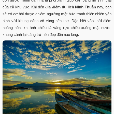
còn được mệnh danh là lá phổi xanh giúp cân bằng hệ sinh thái
của cả khu vực. Khi đến
địa điểm du lịch Ninh Thuận
này, bạn
sẽ có cơ hội được chiêm ngưỡng một bức tranh thiên nhiên yên
bình với khung cảnh vô cùng nên thơ. Đặc biệt vào thời điểm
hoàng hôn, khi ánh chiều tà vàng rực chiếu xuống mặt nước,
khung cảnh lại càng trở nên đẹp đến nao lòng.