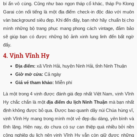
bí ẩn vô cùng. Cũng như bao ngọn tháp cổ khác, tháp Po Klong
Garai còn nổi tiếng là một địa điểm check-in độc đáo với muôn
vàn background siêu đẹp. Khi đến đây, bạn nhớ hãy chuẩn bị cho
mình những bộ trang phục mang phong cách vintage, đảm bảo
sẽ giúp bạn có được những bộ ảnh xinh lung linh đến bất ngờ
đấy.
4. Vịnh Vĩnh Hy
Địa điểm:
xã Vĩnh Hải, huyện Ninh Hải, tỉnh Ninh Thuận
Giờ mở cửa:
Cả ngày
Giá vé tham khảo:
Miễn phí
Là một trong 4 vịnh được đánh giá đẹp nhất Việt Nam, vịnh Vĩnh
Hy chắc chắn là một
địa điểm du lịch Ninh Thuận
mà bạn nhất
định không được bỏ qua. Được bao quanh dãy núi Chúa hùng vĩ,
vịnh Vĩnh Hy mang trong mình một vẻ đẹp dịu dàng, yên bình và
tĩnh lặng. Hiện nay, do chưa có sự can thiệp quá nhiều bởi nền
công nghiệp du lịch nên vịnh Vĩnh Hy vẫn còn giữ được những