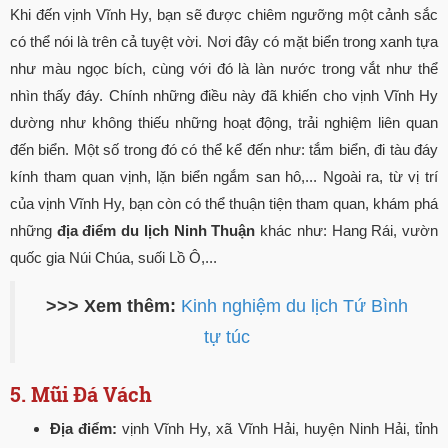
Khi đến vịnh Vĩnh Hy, bạn sẽ được chiêm ngưỡng một cảnh sắc
có thể nói là trên cả tuyệt vời. Nơi đây có mặt biển trong xanh tựa
như màu ngọc bích, cùng với đó là làn nước trong vắt như thể
nhìn thấy đáy. Chính những điều này đã khiến cho vịnh Vĩnh Hy
dường như không thiếu những hoạt động, trải nghiệm liên quan
đến biển. Một số trong đó có thể kể đến như: tắm biển, đi tàu đáy
kính tham quan vịnh, lặn biển ngắm san hô,... Ngoài ra, từ vị trí
của vịnh Vĩnh Hy, bạn còn có thể thuận tiện tham quan, khám phá
những
địa điểm du lịch Ninh Thuận
khác như: Hang Rái, vườn
quốc gia Núi Chúa, suối Lồ Ô,...
>>> Xem thêm:
Kinh nghiệm du lịch Tứ Bình
tự túc
5. Mũi Đá Vách
Địa điểm:
vịnh Vĩnh Hy, xã Vĩnh Hải, huyện Ninh Hải, tỉnh