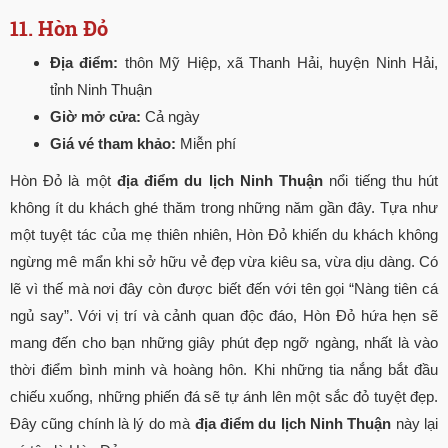
11. Hòn Đỏ
Địa điểm:
thôn Mỹ Hiệp, xã Thanh Hải, huyện Ninh Hải,
tỉnh Ninh Thuận
Giờ mở cửa:
Cả ngày
Giá vé tham khảo:
Miễn phí
Hòn Đỏ là một
địa điểm du lịch Ninh Thuận
nổi tiếng thu hút
không ít du khách ghé thăm trong những năm gần đây. Tựa như
một tuyệt tác của mẹ thiên nhiên, Hòn Đỏ khiến du khách không
ngừng mê mẩn khi sở hữu vẻ đẹp vừa kiêu sa, vừa dịu dàng. Có
lẽ vì thế mà nơi đây còn được biết đến với tên gọi “Nàng tiên cá
ngủ say”. Với vị trí và cảnh quan độc đáo, Hòn Đỏ hứa hẹn sẽ
mang đến cho bạn những giây phút đẹp ngỡ ngàng, nhất là vào
thời điểm bình minh và hoàng hôn. Khi những tia nắng bắt đầu
chiếu xuống, những phiến đá sẽ tự ánh lên một sắc đỏ tuyệt đẹp.
Đây cũng chính là lý do mà
địa điểm du lịch Ninh Thuận
này lại