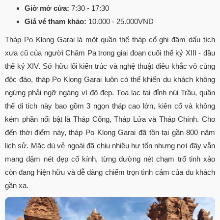
Giờ mở cửa:
7:30 - 17:30
Giá vé tham khảo:
10.000 - 25.000VND
Tháp Po Klong Garai là một quần thể tháp cổ ghi đậm dấu tích
xưa cũ của người Chăm Pa trong giai đoạn cuối thế kỷ XIII - đầu
thế kỷ XIV. Sở hữu lối kiến trúc và nghệ thuật điêu khắc vô cùng
độc đáo, tháp Po Klong Garai luôn có thể khiến du khách không
ngừng phải ngỡ ngàng vì độ đẹp. Tọa lạc tại đỉnh núi Trầu, quần
thể di tích này bao gồm 3 ngọn tháp cao lớn, kiên cố và không
kém phần nổi bật là Tháp Cổng, Tháp Lửa và Tháp Chính. Cho
đến thời điểm này, tháp Po Klong Garai đã tồn tại gần 800 năm
lịch sử. Mặc dù vẻ ngoài đã chịu nhiều hư tổn nhưng nơi đây vẫn
mang đậm nét đẹp cổ kính, từng đường nét chạm trổ tinh xảo
còn đang hiện hữu và dễ dàng chiếm trọn tình cảm của du khách
gần xa.