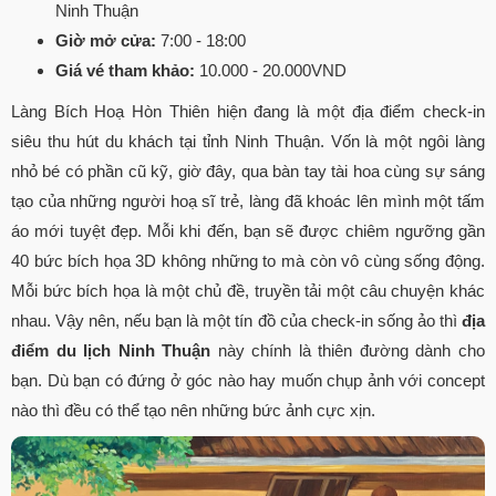
Ninh Thuận
Giờ mở cửa:
7:00 - 18:00
Giá vé tham khảo:
10.000 - 20.000VND
Làng Bích Hoạ Hòn Thiên hiện đang là một địa điểm check-in
siêu thu hút du khách tại tỉnh Ninh Thuận. Vốn là một ngôi làng
nhỏ bé có phần cũ kỹ, giờ đây, qua bàn tay tài hoa cùng sự sáng
tạo của những người hoạ sĩ trẻ, làng đã khoác lên mình một tấm
áo mới tuyệt đẹp. Mỗi khi đến, bạn sẽ được chiêm ngưỡng gần
40 bức bích họa 3D không những to mà còn vô cùng sống động.
Mỗi bức bích họa là một chủ đề, truyền tải một câu chuyện khác
nhau. Vậy nên, nếu bạn là một tín đồ của check-in sống ảo thì
địa
điểm du lịch Ninh Thuận
này chính là thiên đường dành cho
bạn. Dù bạn có đứng ở góc nào hay muốn chụp ảnh với concept
nào thì đều có thể tạo nên những bức ảnh cực xịn.