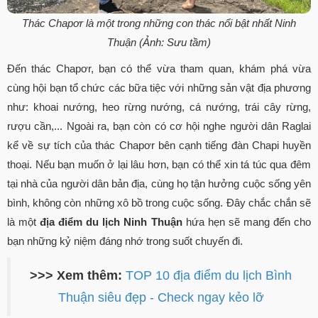
Thác Chapơr là một trong những con thác nổi bật nhất Ninh
Thuận (Ảnh: Sưu tầm)
Đến thác Chapơr, bạn có thể vừa tham quan, khám phá vừa
cùng hội bạn tổ chức các bữa tiệc với những sản vật địa phương
như: khoai nướng, heo rừng nướng, cá nướng, trái cây rừng,
rượu cần,... Ngoài ra, bạn còn có cơ hội nghe người dân Raglai
kể về sự tích của thác Chapơr bên cạnh tiếng đàn Chapi huyền
thoại. Nếu bạn muốn ở lại lâu hơn, bạn có thể xin tá túc qua đêm
tại nhà của người dân bản địa, cùng họ tận hưởng cuộc sống yên
bình, không còn những xô bồ trong cuộc sống. Đây chắc chắn sẽ
là một
địa điểm du lịch Ninh Thuận
hứa hẹn sẽ mang đến cho
bạn những kỷ niệm đáng nhớ trong suốt chuyến đi.
>>> Xem thêm:
TOP 10 địa điểm du lịch Bình
Thuận siêu đẹp - Check ngay kẻo lỡ