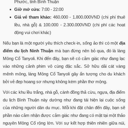
Phước, tỉnh Bình Thuận
Giờ mở cửa:
7:00 - 22:00
Giá vé tham khảo:
460.000 - 1.800.000VND (chi phí thuê
lều, nhà gỗ) & 100.000 - 2.300.000VND (chi phí các hoạt
động vui chơi khác)
Nếu bạn là một người yêu thích check-in, sống ảo thì có một
địa
điểm du lịch Ninh Thuận
mà bạn đừng nên bỏ qua, đó là làng
Mông Cổ Tanyoli. Khi đến đây, bạn sẽ có cảm giác như đang lạc
vào những cảnh phim vô cùng đặc sắc. Sở hữu dải cát vàng
mênh mông, làng Mông Cổ Tanyoli gây ấn tượng cho du khách
bởi vẻ đẹp hoang sơ nhưng không kém phần thơ mộng.
Với các khu lều trắng, nhà gỗ, cánh đồng thả cừu, ngựa, địa điểm
du lịch Bình Thuận này dường như đang tái hiện lại cuộc sống
của những người dân du mục. Mỗi khi đặt chân đến đây, bạn sẽ
phần nào cảm nhận được cảm giác như đang có mặt tại một thảo
nguyên Mông Cổ rộng lớn. Với sự kết hợp thiên nhiên giữa núi,