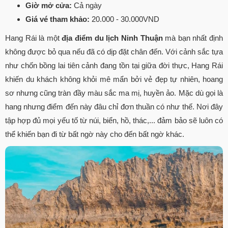
Giờ mở cửa:
Cả ngày
Giá vé tham khảo:
20.000 - 30.000VND
Hang Rái là một
địa điểm du lịch Ninh Thuận
mà bạn nhất định
không được bỏ qua nếu đã có dịp đặt chân đến. Với cảnh sắc tựa
như chốn bồng lai tiên cảnh đang tồn tại giữa đời thực, Hang Rái
khiến du khách không khỏi mê mẩn bởi vẻ đẹp tự nhiên, hoang
sơ nhưng cũng tràn đầy màu sắc ma mị, huyền ảo. Mặc dù gọi là
hang nhưng điểm đến này đâu chỉ đơn thuần có như thế. Nơi đây
tập hợp đủ mọi yếu tố từ núi, biển, hồ, thác,... đảm bảo sẽ luôn có
thể khiến bạn đi từ bất ngờ này cho đến bất ngờ khác.