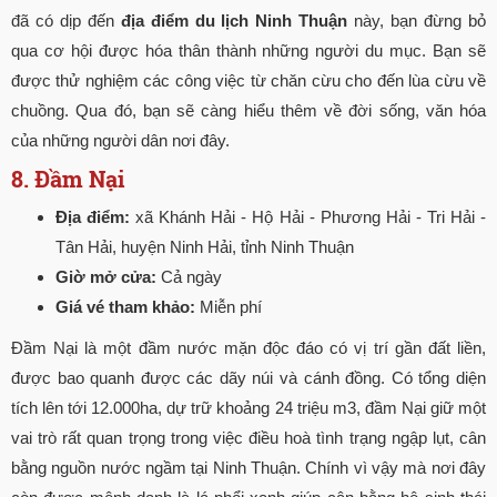
đã có dịp đến
địa điểm du lịch Ninh Thuận
này, bạn đừng bỏ
qua cơ hội được hóa thân thành những người du mục. Bạn sẽ
được thử nghiệm các công việc từ chăn cừu cho đến lùa cừu về
chuồng. Qua đó, bạn sẽ càng hiểu thêm về đời sống, văn hóa
của những người dân nơi đây.
8. Đầm Nại
Địa điểm:
xã Khánh Hải - Hộ Hải - Phương Hải - Tri Hải -
Tân Hải, huyện Ninh Hải, tỉnh Ninh Thuận
Giờ mở cửa:
Cả ngày
Giá vé tham khảo:
Miễn phí
Đầm Nại là một đầm nước mặn độc đáo có vị trí gần đất liền,
được bao quanh được các dãy núi và cánh đồng. Có tổng diện
tích lên tới 12.000ha, dự trữ khoảng 24 triệu m3, đầm Nại giữ một
vai trò rất quan trọng trong việc điều hoà tình trạng ngập lụt, cân
bằng nguồn nước ngầm tại Ninh Thuận. Chính vì vậy mà nơi đây