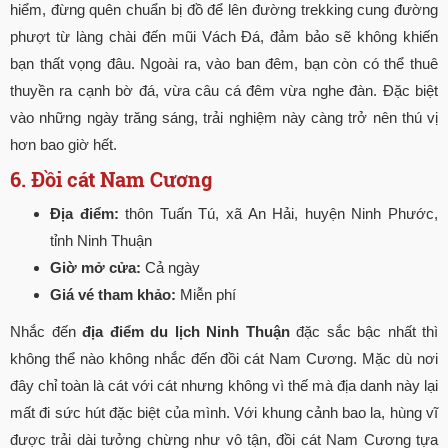
hiểm, đừng quên chuẩn bị đồ để lên đường trekking cung đường
phượt từ làng chài đến mũi Vách Đá, đảm bảo sẽ không khiến
bạn thất vọng đâu. Ngoài ra, vào ban đêm, bạn còn có thể thuê
thuyền ra cạnh bờ đá, vừa câu cá đêm vừa nghe đàn. Đặc biệt
vào những ngày trăng sáng, trải nghiệm này càng trở nên thú vị
hơn bao giờ hết.
6. Đồi cát Nam Cương
Địa điểm:
thôn Tuấn Tú, xã An Hải, huyện Ninh Phước,
tỉnh Ninh Thuận
Giờ mở cửa:
Cả ngày
Giá vé tham khảo:
Miễn phí
Nhắc đến
địa điểm du lịch Ninh Thuận
đặc sắc bậc nhất thì
không thể nào không nhắc đến đồi cát Nam Cương. Mặc dù nơi
đây chỉ toàn là cát với cát nhưng không vì thế mà địa danh này lại
mất đi sức hút đặc biệt của mình. Với khung cảnh bao la, hùng vĩ
được trải dài tưởng chừng như vô tận, đồi cát Nam Cương tựa