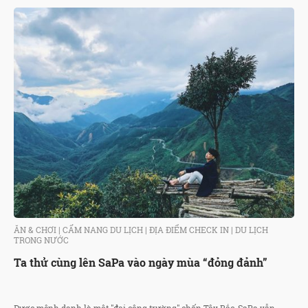
ĂN & CHƠI
|
CẨM NANG DU LỊCH
|
ĐỊA ĐIỂM CHECK IN
|
DU LỊCH
TRONG NƯỚC
Ta thử cùng lên SaPa vào ngày mùa “đỏng đảnh”