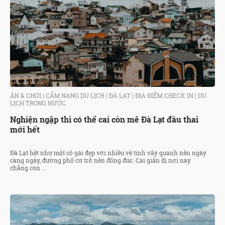
ĂN & CHƠI
|
CẨM NANG DU LỊCH
|
ĐÀ LẠT
|
ĐỊA ĐIỂM CHECK IN
|
DU
LỊCH TRONG NƯỚC
Nghiện ngập thì có thể cai còn mê Đà Lạt đầu thai
mới hết
Đà Lạt hệt như một cô gái đẹp với nhiều vệ tinh vây quanh nên ngày
càng ngày, đường phố cứ trở nên đông đúc. Cái giản dị nơi này
chẳng còn ...