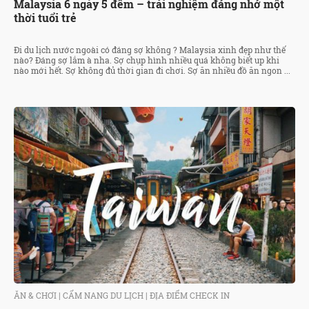
Malaysia 6 ngày 5 đêm – trải nghiệm đáng nhớ một
thời tuổi trẻ
Đi du lịch nước ngoài có đáng sợ không ? Malaysia xinh đẹp như thế
nào? Đáng sợ lắm à nha. Sợ chụp hình nhiều quá không biết up khi
nào mới hết. Sợ không đủ thời gian đi chơi. Sợ ăn nhiều đồ ăn ngon ...
ĂN & CHƠI
|
CẨM NANG DU LỊCH
|
ĐỊA ĐIỂM CHECK IN