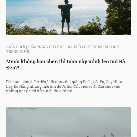
ĂN & CHƠI
|
CẨM NANG DU LỊCH
|
ĐỊA ĐIỂM CHECK IN
|
DU LỊCH
TRONG NƯỚC
Muốn không bon chen thì tuần này mình leo núi Bà
Đen?!
Dù chưa phải điểm đến "nổi như cồn" giống Đà Lạt, SaPa, Quy Nhơn
hay Đà Nẵng nhưng mỗi khi được hỏi đến việc sẽ đi đâu chơi vào
những ngày cuối tuần ít ỏi thì giới trẻ ...