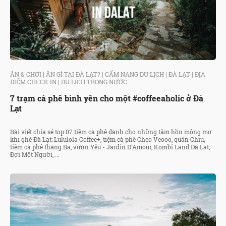
ĂN & CHƠI
|
ĂN GÌ TẠI ĐÀ LẠT?
|
CẨM NANG DU LỊCH
|
ĐÀ LẠT
|
ĐỊA
ĐIỂM CHECK IN
|
DU LỊCH TRONG NƯỚC
7 trạm cà phê bình yên cho một #coffeeaholic ở Đà
Lạt
Bài viết chia sẻ top 07 tiệm cà phê dành cho những tâm hồn mộng mơ
khi ghé Đà Lạt: Lululola Coffee+, tiệm cà phê Cheo Veooo, quán Chiu,
tiệm cà phê tháng Ba, vườn Yêu - Jardin D'Amour, Kombi Land Đà Lạt,
Đợi Một Người, ...