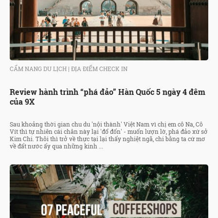
CẨM NANG DU LỊCH
|
ĐỊA ĐIỂM CHECK IN
Review hành trình “phá đảo” Hàn Quốc 5 ngày 4 đêm
của 9X
Sau khoảng thời gian chu du 'nội thành' Việt Nam vì chị em cô Na, Cô
Vít thì tự nhiên cái chân này lại 'đổ đốn' - muốn lượn lờ, phá đảo xứ sở
Kim Chi. Thôi thì trở về thực tại lại thấy nghiệt ngã, chi bằng ta cứ mơ
về đất nước ấy qua những kinh ...