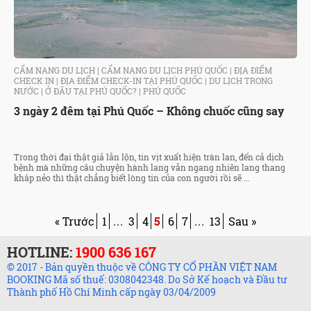
CẨM NANG DU LỊCH
|
CẨM NANG DU LỊCH PHÚ QUỐC
|
ĐỊA ĐIỂM
CHECK IN
|
ĐỊA ĐIỂM CHECK-IN TẠI PHÚ QUỐC
|
DU LỊCH TRONG
NƯỚC
|
Ở ĐÂU TẠI PHÚ QUỐC?
|
PHÚ QUỐC
3 ngày 2 đêm tại Phú Quốc – Không chuốc cũng say
Trong thời đại thật giả lẫn lộn, tin vịt xuất hiện tràn lan, đến cả dịch
bệnh mà những câu chuyện hành lang vẫn ngang nhiên lang thang
khắp nẻo thì thật chẳng biết lòng tin của con người rồi sẽ ...
« Trước
1
3
4
5
6
7
13
Sau »
…
…
HOTLINE:
1900 636 167
© 2017 - Bản quyền thuộc về CÔNG TY CỔ PHẦN VIỆT NAM
BOOKING Mã số thuế: 0308042348. Do Sở Kế hoạch và Đầu tư
Thành phố Hồ Chí Minh cấp ngày 03/04/2009