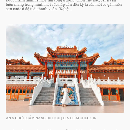
Được mệnh danh là một "đại công trường" chốn Tây Bắc, SaPa vẫn
luôn mang trong mình một sức hấp dẫn đến kỳ lạ của một cô gái miền
sơn cước ở độ tuổi thanh xuân. "Nghệ ...
ĂN & CHƠI
|
CẨM NANG DU LỊCH
|
ĐỊA ĐIỂM CHECK IN