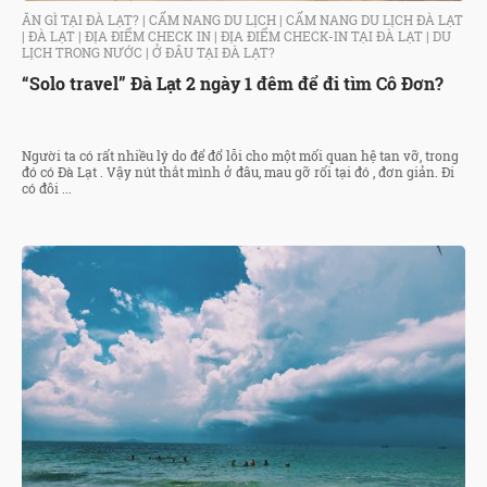
ĂN GÌ TẠI ĐÀ LẠT?
|
CẨM NANG DU LỊCH
|
CẨM NANG DU LỊCH ĐÀ LẠT
|
ĐÀ LẠT
|
ĐỊA ĐIỂM CHECK IN
|
ĐỊA ĐIỂM CHECK-IN TẠI ĐÀ LẠT
|
DU
LỊCH TRONG NƯỚC
|
Ở ĐÂU TẠI ĐÀ LẠT?
“Solo travel” Đà Lạt 2 ngày 1 đêm để đi tìm Cô Đơn?
Người ta có rất nhiều lý do để đổ lỗi cho một mối quan hệ tan vỡ, trong
đó có Đà Lạt . Vậy nút thắt mình ở đâu, mau gỡ rối tại đó , đơn giản. Đi
có đôi ...