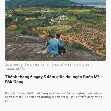
ĂN & CHƠI
|
CẨM NANG DU LỊCH
|
ĐỊA ĐIỂM CHECK IN
|
DU LỊCH
TRONG NƯỚC
Thênh thang 6 ngày 5 đêm giữa đại ngàn Buôn Mê –
Đăk Nông
Du lịch ở Buôn Mê Thuột đang khá "trendy" để trải nghiệm vào những
ngày tuổi trẻ. Và sau này, những gì còn sót lại sau chuyến đi tại vùng
đất ...