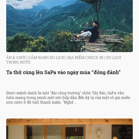
ĂN & CHƠI
|
CẨM NANG DU LỊCH
|
ĐỊA ĐIỂM CHECK IN
|
DU LỊCH
TRONG NƯỚC
Ta thử cùng lên SaPa vào ngày mùa “đỏng đảnh”
Được mệnh danh là một "đại công trường" chốn Tây Bắc, SaPa vẫn
luôn mang trong mình một sức hấp dẫn đến kỳ lạ của một cô gái miền
sơn cước ở độ tuổi thanh xuân. "Nghệ ...