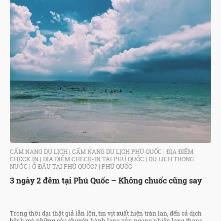
CẨM NANG DU LỊCH
|
CẨM NANG DU LỊCH PHÚ QUỐC
|
ĐỊA ĐIỂM
CHECK IN
|
ĐỊA ĐIỂM CHECK-IN TẠI PHÚ QUỐC
|
DU LỊCH TRONG
NƯỚC
|
Ở ĐÂU TẠI PHÚ QUỐC?
|
PHÚ QUỐC
3 ngày 2 đêm tại Phú Quốc – Không chuốc cũng say
Trong thời đại thật giả lẫn lộn, tin vịt xuất hiện tràn lan, đến cả dịch
bệnh mà những câu chuyện hành lang vẫn ngang nhiên lang thang