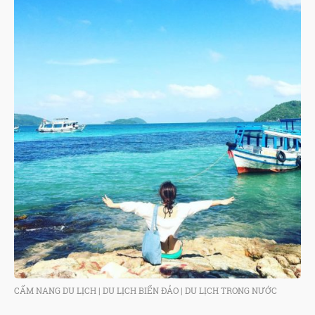
CẨM NANG DU LỊCH
|
DU LỊCH BIỂN ĐẢO
|
DU LỊCH TRONG NƯỚC