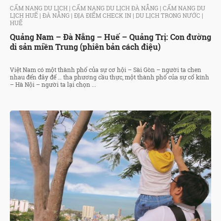
CẨM NANG DU LỊCH
|
CẨM NANG DU LỊCH ĐÀ NẴNG
|
CẨM NANG DU
LỊCH HUẾ
|
ĐÀ NẴNG
|
ĐỊA ĐIỂM CHECK IN
|
DU LỊCH TRONG NƯỚC
|
HUẾ
Quảng Nam – Đà Nẵng – Huế – Quảng Trị: Con đường
di sản miền Trung (phiên bản cách điệu)
Việt Nam có một thành phố của sự cơ hội – Sài Gòn – người ta chen
nhau đến đây để … tha phương cầu thực, một thành phố của sự cổ kính
– Hà Nội – người ta lại chọn ...