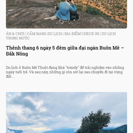
ĂN & CHƠI
|
CẨM NANG DU LỊCH
|
ĐỊA ĐIỂM CHECK IN
|
DU LỊCH
TRONG NƯỚC
Thênh thang 6 ngày 5 đêm giữa đại ngàn Buôn Mê –
Đăk Nông
Du lịch ở Buôn Mê Thuột đang khá "trendy" để trải nghiệm vào những
ngày tuổi trẻ. Và sau này, những gì còn sót lại sau chuyến đi tại vùng
đất ...