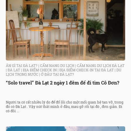
ĂN GÌ TẠI ĐÀ LẠT?
|
CẨM NANG DU LỊCH
|
CẨM NANG DU LỊCH ĐÀ LẠT
|
ĐÀ LẠT
|
ĐỊA ĐIỂM CHECK IN
|
ĐỊA ĐIỂM CHECK-IN TẠI ĐÀ LẠT
|
DU
LỊCH TRONG NƯỚC
|
Ở ĐÂU TẠI ĐÀ LẠT?
“Solo travel” Đà Lạt 2 ngày 1 đêm để đi tìm Cô Đơn?
Người ta có rất nhiều lý do để đổ lỗi cho một mối quan hệ tan vỡ, trong
đó có Đà Lạt . Vậy nút thắt mình ở đâu, mau gỡ rối tại đó , đơn giản. Đi
có đôi ...