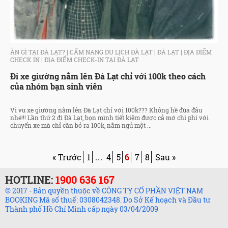
ĂN GÌ TẠI ĐÀ LẠT?
|
CẨM NANG DU LỊCH ĐÀ LẠT
|
ĐÀ LẠT
|
ĐỊA ĐIỂM
CHECK IN
|
ĐỊA ĐIỂM CHECK-IN TẠI ĐÀ LẠT
Đi xe giường nằm lên Đà Lạt chỉ với 100k theo cách
của nhóm bạn sinh viên
Vi vu xe giường nằm lên Đà Lạt chỉ với 100k??? Không hề đùa đâu
nhé!!! Lần thứ 2 đi Đà Lạt, bọn mình tiết kiệm được cả mớ chi phí với
chuyến xe mà chỉ cần bỏ ra 100k, nằm ngủ một ...
« Trước
1
4
5
6
7
8
Sau »
…
HOTLINE:
1900 636 167
© 2017 - Bản quyền thuộc về CÔNG TY CỔ PHẦN VIỆT NAM
BOOKING Mã số thuế: 0308042348. Do Sở Kế hoạch và Đầu tư
Thành phố Hồ Chí Minh cấp ngày 03/04/2009